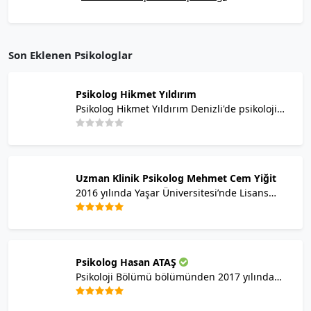
Son Eklenen Psikologlar
Psikolog Hikmet Yıldırım
Psikolog Hikmet Yıldırım Denizli'de psikolojik
denışmanlık alanında hizmet vermektedir.
Uzman Klinik Psikolog Mehmet Cem Yiğit
2016 yılında Yaşar Üniversitesi’nde Lisans
eğitimini Psikoloji (%100 İngilizce) üzerine
tamamlayan Mehmet Cem Yiğit, yüksek lisans
eğitimini ise 2016 – 2018 yılları arasında
İstanbul Üsküdar Üniversitesi’nde Klinik
Psikolog Hasan ATAŞ
Psikoloji üzerine tezli olarak tamamlamıştır.
Psikoloji Bölümü bölümünden 2017 yılında
Yüksek lisansını “Bireylerde Benlik Saygısı ve
mezun olmuştur. Alp Karaosmanoğlu Şema
Cinsel Özyeterlilik İlişkisinde Bilişsel
Terapi Eğitimini tamamlamıştır. Seminer
Çarpıtmaların Rolü” adlı tez başlığıyla