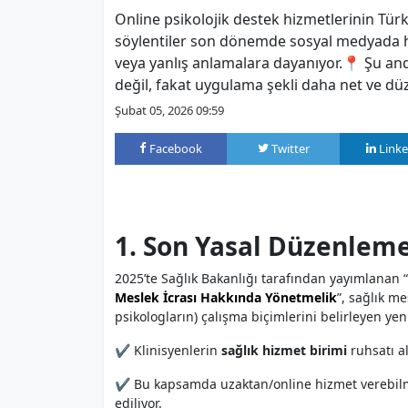
Online psikolojik destek hizmetlerinin Tü
söylentiler son dönemde sosyal medyada hız
veya yanlış anlamalara dayanıyor.📍 Şu a
değil, fakat uygulama şekli daha net ve düz
Şubat 05, 2026 09:59
Facebook
Twitter
Linke
1. Son Yasal Düzenleme
2025’te Sağlık Bakanlığı tarafından yayımlanan “
Meslek İcrası Hakkında Yönetmelik
”, sağlık me
psikologların) çalışma biçimlerini belirleyen yeni
✔ Klinisyenlerin
sağlık hizmet birimi
ruhsatı al
✔ Bu kapsamda uzaktan/online hizmet verebilmek
ediliyor.