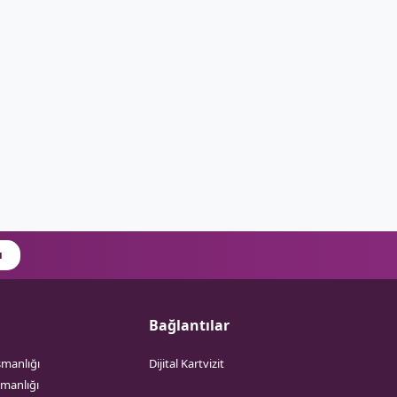
ı
Bağlantılar
şmanlığı
Dijital Kartvizit
şmanlığı