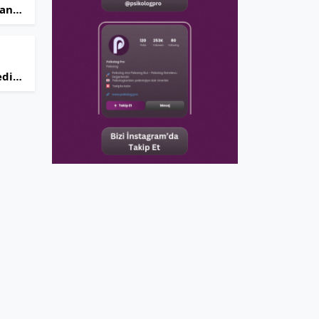
şan
tığı
eli?
dir?
üncel