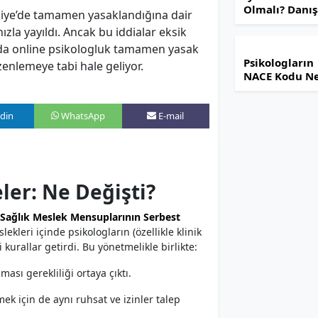
Olmalı? Danı
rkiye’de tamamen yasaklandığına dair
Psikologla Yap
la yayıldı. Ancak bu iddialar eksik
Seansı Nasıl
nda online psikologluk tamamen yasak
Değerlendirm
Psikologların
enlemeye tabi hale geliyor.
NACE Kodu Ne
Klinik Açma
Şartları ve G
din
WhatsApp
E-mail
Rehber (2025)
ler: Ne Değişti?
Sağlık Meslek Mensuplarının Serbest
slekleri içinde psikologların (özellikle klinik
 kurallar getirdi. Bu yönetmelikle birlikte:
ması gerekliliği ortaya çıktı.
 için de aynı ruhsat ve izinler talep