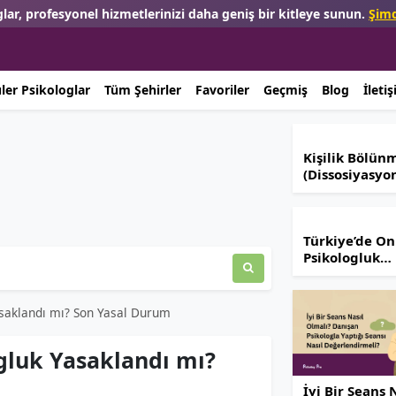
lar, profesyonel hizmetlerinizi daha geniş bir kitleye sunun.
Şimd
ler Psikologlar
Tüm Şehirler
Favoriler
Geçmiş
Blog
İleti
Kişilik Bölün
(Dissosiyasyo
Nedir? Belirtil
Nedenleri ve
Tedavi Yönte
Türkiye’de On
Psikologluk
Yasaklandı mı
Son Yasal Du
asaklandı mı? Son Yasal Durum
gluk Yasaklandı mı?
İyi Bir Seans 