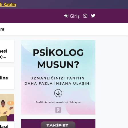
i Katılın
Giriş
şim
mesi
n)
eri,
mleri
line
?
rum
Nasıl